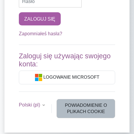
ZALOGUJ SIĘ
Zapomniałeś hasła?
Zaloguj się używając swojego
konta:
LOGOWANIE MICROSOFT
Polski ‎(pl)‎
POWIADOMIENIE O
PLIKACH COOKIE