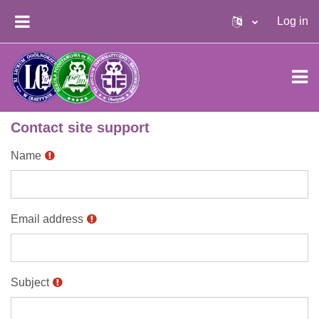
Skip to main content
Log in
SIDE PANEL
Contact site support
Name
Email address
Subject